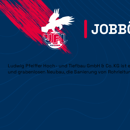
JOBB
Ludwig Pfeiffer Hoch- und Tiefbau GmbH & Co. KG ist
und grabenlosen Neubau, die Sanierung von Rohrleitu