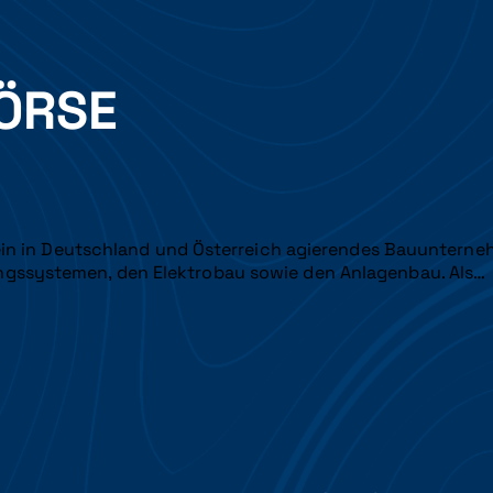
ÖRSE
 ein in Deutschland und Österreich agierendes Bauunterne
ngssystemen, den Elektrobau sowie den Anlagenbau. Als…