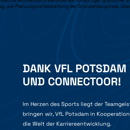
dische Akzidenzdruckerei,die als vollstufiger grafischer Be
g, wie Planungund Gestaltung der Druckerzeugnisse, über 
DANK VFL POTSDAM
UND CONNECTOOR!
Im Herzen des Sports liegt der Teamgeis
bringen wir, VfL Potsdam in Kooperation
die Welt der Karriereentwicklung.