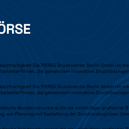
ÖRSE
 Nachhaltigkeit Die PIEREG Druckcenter Berlin GmbH ist meh
tarbeiter*innen, die gemeinsam innovative Drucklösunge
 Nachhaltigkeit Die PIEREG Druckcenter Berlin GmbH ist meh
tarbeiter*innen, die gemeinsam innovative Drucklösunge
dische Akzidenzdruckerei,die als vollstufiger grafischer Be
g, wie Planungund Gestaltung der Druckerzeugnisse, über 