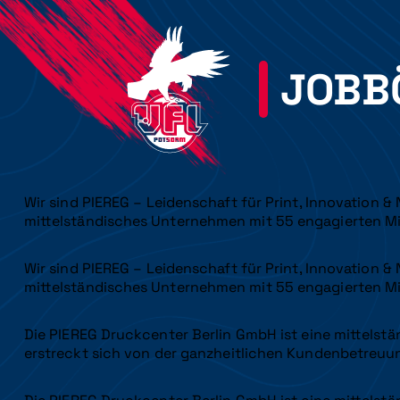
JOBB
Wir sind PIEREG – Leidenschaft für Print, Innovation &
mittelständisches Unternehmen mit 55 engagierten Mi
Wir sind PIEREG – Leidenschaft für Print, Innovation &
mittelständisches Unternehmen mit 55 engagierten Mi
Die PIEREG Druckcenter Berlin GmbH ist eine mittelstän
erstreckt sich von der ganzheitlichen Kundenbetreuun