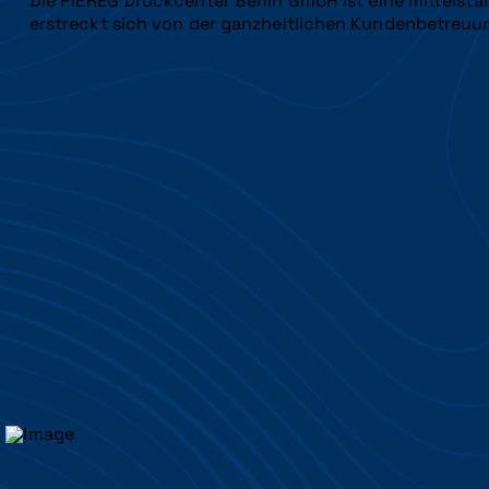
Die PIEREG Druckcenter Berlin GmbH ist eine mittelstän
erstreckt sich von der ganzheitlichen Kundenbetreuun