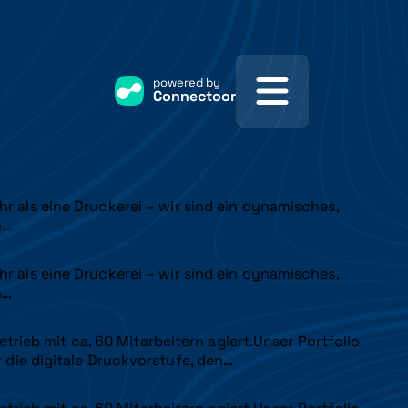
powered by
Connectoor
r als eine Druckerei – wir sind ein dynamisches,
n…
r als eine Druckerei – wir sind ein dynamisches,
n…
trieb mit ca. 60 Mitarbeitern agiert.Unser Portfolio
die digitale Druckvorstufe, den…