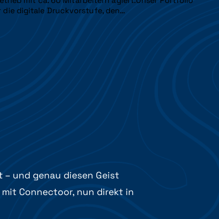
trieb mit ca. 60 Mitarbeitern agiert.Unser Portfolio
die digitale Druckvorstufe, den…
t – und genau diesen Geist
 mit Connectoor, nun direkt in