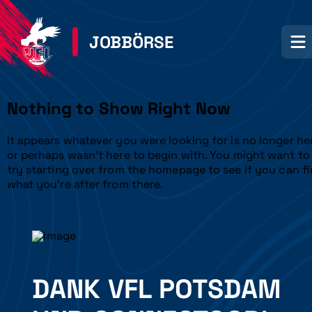
JOBBÖRSE
Nothing to Show Right Now
It appears whatever you were looking for is no longer he
or perhaps wasn't here to begin with. You might want to
try starting over from the homepage to see if you can f
what you're after from there.
DANK VFL POTSDAM